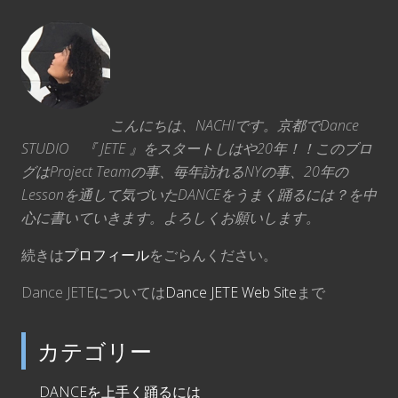
こんにちは、NACHIです。京都でDance
STUDIO 『 JETE 』をスタートしはや20年！！このブロ
グはProject Teamの事、毎年訪れるNYの事、20年の
Lessonを通して気づいたDANCEをうまく踊るには？を中
心に書いていきます。よろしくお願いします。
続きは
プロフィール
をごらんください。
Dance JETEについては
Dance JETE Web Site
まで
カテゴリー
DANCEを上手く踊るには