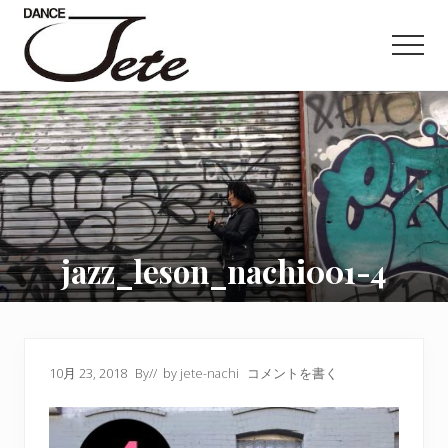
Menu
Skip
Skip
Skip
to
to
to
Men
main
primary
footer
content
sidebar
Dance,NY,project,
jazz_leson_nachi001-4
10月 23, 2018
By
// by
jete-nachi
コメントを書く