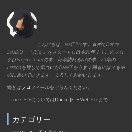
こんにちは、NACHIです。京都でDance
STUDIO 『 JETE 』をスタートしはや20年！！このブロ
グはProject Teamの事、毎年訪れるNYの事、20年の
Lessonを通して気づいたDANCEをうまく踊るには？を中
心に書いていきます。よろしくお願いします。
続きは
プロフィール
をごらんください。
Dance JETEについては
Dance JETE Web Site
まで
カテゴリー