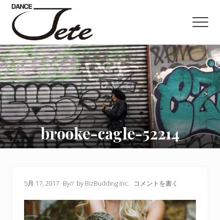
Menu
Skip
Skip
Skip
to
to
to
Men
main
primary
footer
content
sidebar
Dance,NY,project,
brooke-cagle-52214
5月 17, 2017
By
// by
BizBudding Inc.
コメントを書く